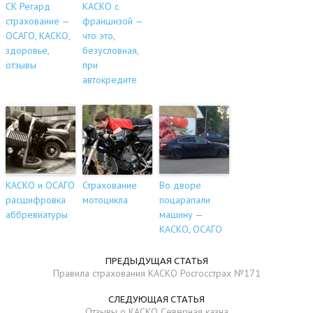
СК Регард
КАСКО с
страхование —
франшизой —
ОСАГО, КАСКО,
что это,
здоровье,
безусловная,
отзывы
при
автокредите
КАСКО и ОСАГО
Страхование
Во дворе
расшифровка
мотоцикла
поцарапали
аббревиатуры
машину —
КАСКО, ОСАГО
ПРЕДЫДУЩАЯ СТАТЬЯ
Правила страхования КАСКО Росгосстрах №171
СЛЕДУЮЩАЯ СТАТЬЯ
Отзывы о КАСКО Северная казна